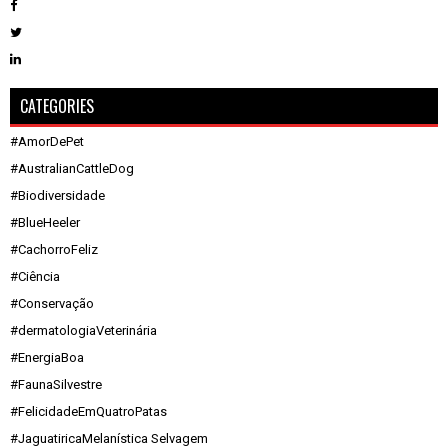
CATEGORIES
#AmorDePet
#AustralianCattleDog
#Biodiversidade
#BlueHeeler
#CachorroFeliz
#Ciência
#Conservação
#dermatologiaVeterinária
#EnergiaBoa
#FaunaSilvestre
#FelicidadeEmQuatroPatas
#JaguatiricaMelanística Selvagem