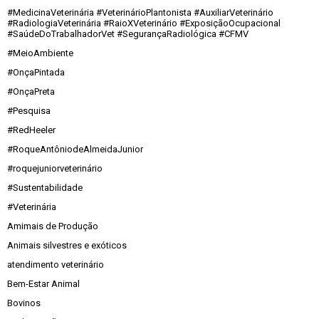
#MedicinaVeterinária #VeterinárioPlantonista #AuxiliarVeterinário
#RadiologiaVeterinária #RaioXVeterinário #ExposiçãoOcupacional
#SaúdeDoTrabalhadorVet #SegurançaRadiológica #CFMV
#MeioAmbiente
#OnçaPintada
#OnçaPreta
#Pesquisa
#RedHeeler
#RoqueAntôniodeAlmeidaJunior
#roquejuniorveterinário
#Sustentabilidade
#Veterinária
Amimais de Produção
Animais silvestres e exóticos
atendimento veterinário
Bem-Estar Animal
Bovinos