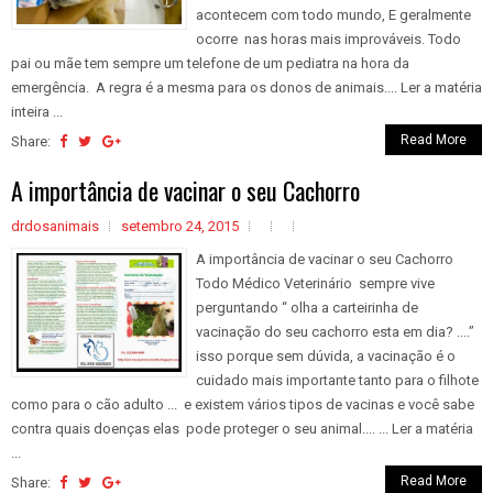
acontecem com todo mundo, E geralmente
ocorre nas horas mais improváveis. Todo
pai ou mãe tem sempre um telefone de um pediatra na hora da
emergência. A regra é a mesma para os donos de animais.... Ler a matéria
inteira ...
Read More
Share:
A importância de vacinar o seu Cachorro
drdosanimais
setembro 24, 2015
A importância de vacinar o seu Cachorro
Todo Médico Veterinário sempre vive
perguntando “ olha a carteirinha de
vacinação do seu cachorro esta em dia? ....”
isso porque sem dúvida, a vacinação é o
cuidado mais importante tanto para o filhote
como para o cão adulto ... e existem vários tipos de vacinas e você sabe
contra quais doenças elas pode proteger o seu animal.... ... Ler a matéria
...
Read More
Share: