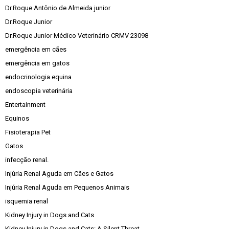
Dr.Roque Antônio de Almeida junior
Dr.Roque Junior
Dr.Roque Junior Médico Veterinário CRMV 23098
emergência em cães
emergência em gatos
endocrinologia equina
endoscopia veterinária
Entertainment
Equinos
Fisioterapia Pet
Gatos
infecção renal.
Injúria Renal Aguda em Cães e Gatos
Injúria Renal Aguda em Pequenos Animais
isquemia renal
Kidney Injury in Dogs and Cats
Kidney Injury in Dogs and Cats: A Silent Threat