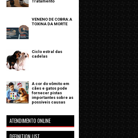
Tratamento
VENENO DE COBRA:A
TOXINA DA MORTE
Ciclo estral das
cadelas
A cor do vômito em
cães e gatos pode
fornecer pistas
importantes sobre as
possíveis causas
ATENDIMENTO ONLINE
DEFINITION LIST