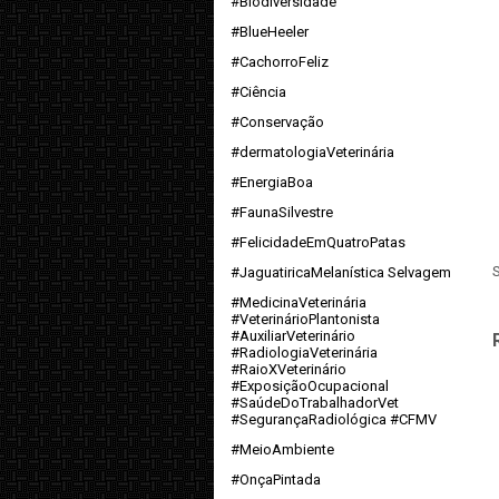
#Biodiversidade
#BlueHeeler
#CachorroFeliz
#Ciência
#Conservação
#dermatologiaVeterinária
#EnergiaBoa
#FaunaSilvestre
#FelicidadeEmQuatroPatas
#JaguatiricaMelanística Selvagem
#MedicinaVeterinária
#VeterinárioPlantonista
#AuxiliarVeterinário
#RadiologiaVeterinária
#RaioXVeterinário
#ExposiçãoOcupacional
#SaúdeDoTrabalhadorVet
#SegurançaRadiológica #CFMV
#MeioAmbiente
#OnçaPintada