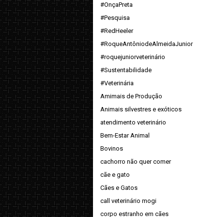
#OnçaPreta
#Pesquisa
#RedHeeler
#RoqueAntôniodeAlmeidaJunior
#roquejuniorveterinário
#Sustentabilidade
#Veterinária
Amimais de Produção
Animais silvestres e exóticos
atendimento veterinário
Bem-Estar Animal
Bovinos
cachorro não quer comer
cãe e gato
Cães e Gatos
call veterinário mogi
corpo estranho em cães