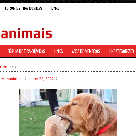
FÓRUM DE TIRA-DÚVIDAS
LINKS
FÓRUM DE TIRA-DÚVIDAS
LINKS
ÁREA DE MEMBROS
UNCATEGORIZED
Home
» »
drdosanimais
junho 28, 2022