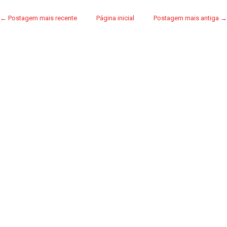
← Postagem mais recente
Página inicial
Postagem mais antiga →