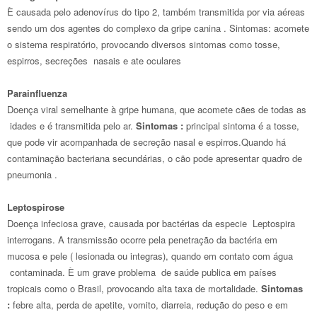
È causada pelo adenovírus do tipo 2, também transmitida por via aéreas
sendo um dos agentes do complexo da gripe canina . Sintomas: acomete
o sistema respiratório, provocando diversos sintomas como tosse,
espirros, secreções nasais e ate oculares
Parainfluenza
Doença viral semelhante à gripe humana, que acomete cães de todas as
idades e é transmitida pelo ar.
Sintomas :
principal sintoma é a tosse,
que pode vir acompanhada de secreção nasal e espirros.Quando há
contaminação bacteriana secundárias, o cão pode apresentar quadro de
pneumonia .
Leptospirose
Doença infeciosa grave, causada por bactérias da especie Leptospira
interrogans. A transmissão ocorre pela penetração da bactéria em
mucosa e pele ( lesionada ou integras), quando em contato com água
contaminada. È um grave problema de saúde publica em países
tropicais como o Brasil, provocando alta taxa de mortalidade.
Sintomas
:
febre alta, perda de apetite, vomito, diarreia, redução do peso e em