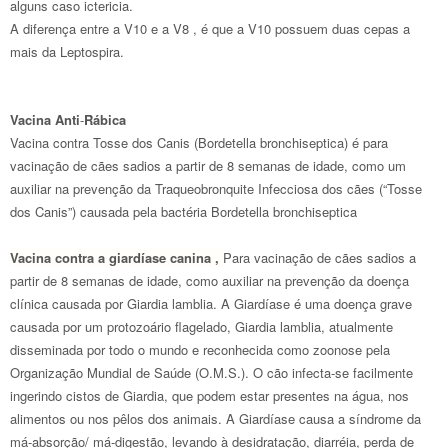
alguns caso ictericia.
A diferença entre a V10 e a V8 , é que a V10 possuem duas cepas a
mais da Leptospira.
Vacina Anti
-
Rábica
Vacina contra Tosse dos Canis (Bordetella bronchiseptica) é para
vacinação de cães sadios a partir de 8 semanas de idade, como um
auxiliar na prevenção da Traqueobronquite Infecciosa dos cães (“Tosse
dos Canis”) causada pela bactéria Bordetella bronchiseptica
Vacina contra a giardíase canina ,
Para vacinação de cães sadios a
partir de 8 semanas de idade, como auxiliar na prevenção da doença
clínica causada por Giardia lamblia. A Giardíase é uma doença grave
causada por um protozoário flagelado, Giardia lamblia, atualmente
disseminada por todo o mundo e reconhecida como zoonose pela
Organização Mundial de Saúde (O.M.S.). O cão infecta-se facilmente
ingerindo cistos de Giardia, que podem estar presentes na água, nos
alimentos ou nos pêlos dos animais. A Giardíase causa a síndrome da
má-absorção/ má-digestão, levando à desidratação, diarréia, perda de