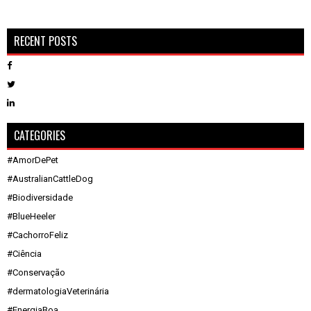
RECENT POSTS
CATEGORIES
#AmorDePet
#AustralianCattleDog
#Biodiversidade
#BlueHeeler
#CachorroFeliz
#Ciência
#Conservação
#dermatologiaVeterinária
#EnergiaBoa