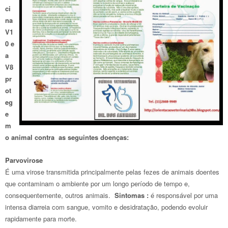
ci
na
V1
0 e
a
V8
pr
ot
eg
e
m
o animal contra as seguintes doenças:
Parvovirose
É uma virose transmitida principalmente pelas fezes de animais doentes
que contaminam o ambiente por um longo período de tempo e,
consequentemente, outros animais.
Sintomas :
é responsável por uma
intensa diarreia com sangue, vomito e desidratação, podendo evoluir
rapidamente para morte.