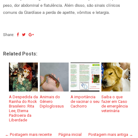
peso, dor abdominal e flatulência. Além disso, são sinais clínicos
comuns da Giardíase a perda de apetite, vômitos e letargia.
Share:
Related Posts:
A Despedida da
Animais do
A importância
Saiba o que
Rainha do Rock
Gênero
de vacinar o seu
fazer em Caso
Brasileiro: Rita
Diploglossus
Cachorro
de emergência
Lee, Eterna
veterinária
Padroeira da
Liberdade
← Postagem mais recente
Página inicial
Postagem mais antiga →