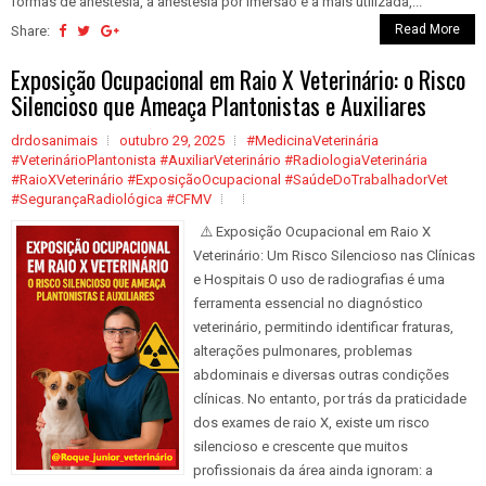
formas de anestesia, a anestesia por imersão é a mais utilizada,...
Read More
Share:
Exposição Ocupacional em Raio X Veterinário: o Risco
Silencioso que Ameaça Plantonistas e Auxiliares
drdosanimais
outubro 29, 2025
#MedicinaVeterinária
#VeterinárioPlantonista #AuxiliarVeterinário #RadiologiaVeterinária
#RaioXVeterinário #ExposiçãoOcupacional #SaúdeDoTrabalhadorVet
#SegurançaRadiológica #CFMV
⚠️ Exposição Ocupacional em Raio X
Veterinário: Um Risco Silencioso nas Clínicas
e Hospitais O uso de radiografias é uma
ferramenta essencial no diagnóstico
veterinário, permitindo identificar fraturas,
alterações pulmonares, problemas
abdominais e diversas outras condições
clínicas. No entanto, por trás da praticidade
dos exames de raio X, existe um risco
silencioso e crescente que muitos
profissionais da área ainda ignoram: a