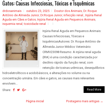
Gatos: Causas Infecciosas, Tóxicas e Isquêmicas
drdosanimais
outubro 23, 2025
Doutor dos Animais
,
Dr. Roque
Antônio de Almeida Junior
,
Dr.Roque Junior
,
infecção renal.
,
Injúria Renal
Aguda em Cães e Gatos
,
Injúria Renal Aguda em Pequenos Animais
,
isquemia renal
,
toxicidade renal
Injúria Renal Aguda em Pequenos Animais:
Causas Infecciosas, Tóxicas e
IsquêmicasAutores: Dr. Roque Antônio de
Allmeida Junior Médico Veterinário
CRMV23098 Resumo: A injúria renal aguda
(IRA) é uma condição caracterizada por
declínio rápido da função renal, com
retenção de toxinas urêmicas, desequilíbrios
hidroeletrolíticos e acidobásicos, e alterações no volume ou na
concentração urinária. Em cães e gatos, as causas mais relevantes
envolvem...
Read More
Share:
Página inicial
Postagens mais antigas →