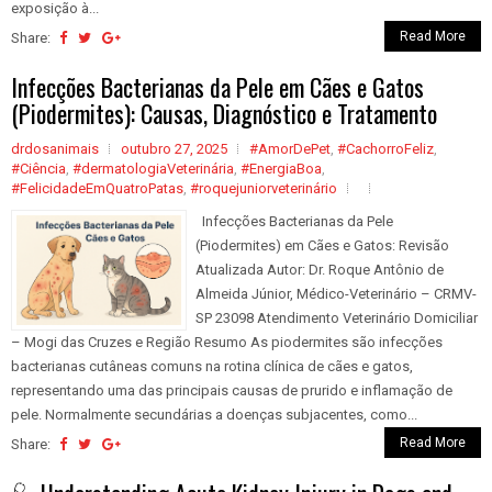
exposição à...
Read More
Share:
Infecções Bacterianas da Pele em Cães e Gatos
(Piodermites): Causas, Diagnóstico e Tratamento
drdosanimais
outubro 27, 2025
#AmorDePet
,
#CachorroFeliz
,
#Ciência
,
#dermatologiaVeterinária
,
#EnergiaBoa
,
#FelicidadeEmQuatroPatas
,
#roquejuniorveterinário
Infecções Bacterianas da Pele
(Piodermites) em Cães e Gatos: Revisão
Atualizada Autor: Dr. Roque Antônio de
Almeida Júnior, Médico-Veterinário – CRMV-
SP 23098 Atendimento Veterinário Domiciliar
– Mogi das Cruzes e Região Resumo As piodermites são infecções
bacterianas cutâneas comuns na rotina clínica de cães e gatos,
representando uma das principais causas de prurido e inflamação de
pele. Normalmente secundárias a doenças subjacentes, como...
Read More
Share: