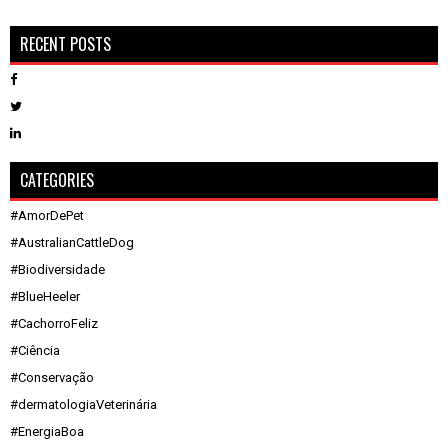
RECENT POSTS
CATEGORIES
#AmorDePet
#AustralianCattleDog
#Biodiversidade
#BlueHeeler
#CachorroFeliz
#Ciência
#Conservação
#dermatologiaVeterinária
#EnergiaBoa