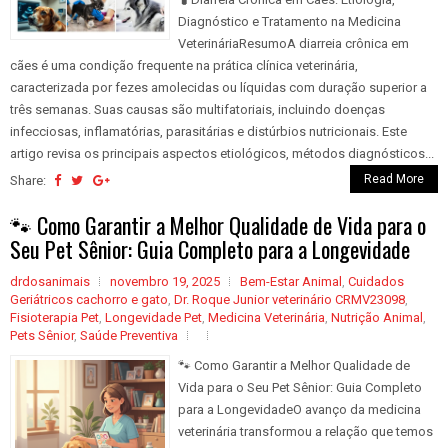
Diagnóstico e Tratamento na Medicina
VeterináriaResumoA diarreia crônica em
cães é uma condição frequente na prática clínica veterinária,
caracterizada por fezes amolecidas ou líquidas com duração superior a
três semanas. Suas causas são multifatoriais, incluindo doenças
infecciosas, inflamatórias, parasitárias e distúrbios nutricionais. Este
artigo revisa os principais aspectos etiológicos, métodos diagnósticos...
Read More
Share:
🐾 Como Garantir a Melhor Qualidade de Vida para o
Seu Pet Sênior: Guia Completo para a Longevidade
drdosanimais
novembro 19, 2025
Bem-Estar Animal
,
Cuidados
Geriátricos cachorro e gato
,
Dr. Roque Junior veterinário CRMV23098
,
Fisioterapia Pet
,
Longevidade Pet
,
Medicina Veterinária
,
Nutrição Animal
,
Pets Sênior
,
Saúde Preventiva
🐾 Como Garantir a Melhor Qualidade de
Vida para o Seu Pet Sênior: Guia Completo
para a LongevidadeO avanço da medicina
veterinária transformou a relação que temos