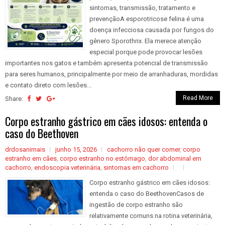
sintomas, transmissão, tratamento e
prevençãoA esporotricose felina é uma
doença infecciosa causada por fungos do
gênero Sporothrix. Ela merece atenção
especial porque pode provocar lesões
importantes nos gatos e também apresenta potencial de transmissão
para seres humanos, principalmente por meio de arranhaduras, mordidas
e contato direto com lesões...
Read More
Share:
Corpo estranho gástrico em cães idosos: entenda o
caso do Beethoven
drdosanimais
junho 15, 2026
cachorro não quer comer
,
corpo
estranho em cães
,
corpo estranho no estômago
,
dor abdominal em
cachorro
,
endoscopia veterinária
,
sintomas em cachorro
Corpo estranho gástrico em cães idosos:
entenda o caso do BeethovenCasos de
ingestão de corpo estranho são
relativamente comuns na rotina veterinária,