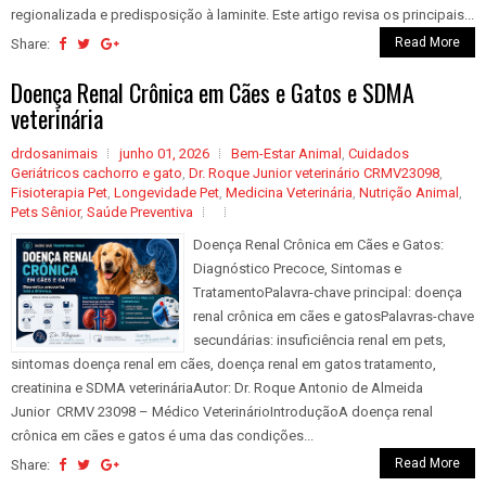
regionalizada e predisposição à laminite. Este artigo revisa os principais...
Read More
Share:
Doença Renal Crônica em Cães e Gatos e SDMA
veterinária
drdosanimais
junho 01, 2026
Bem-Estar Animal
,
Cuidados
Geriátricos cachorro e gato
,
Dr. Roque Junior veterinário CRMV23098
,
Fisioterapia Pet
,
Longevidade Pet
,
Medicina Veterinária
,
Nutrição Animal
,
Pets Sênior
,
Saúde Preventiva
Doença Renal Crônica em Cães e Gatos:
Diagnóstico Precoce, Sintomas e
TratamentoPalavra-chave principal: doença
renal crônica em cães e gatosPalavras-chave
secundárias: insuficiência renal em pets,
sintomas doença renal em cães, doença renal em gatos tratamento,
creatinina e SDMA veterináriaAutor: Dr. Roque Antonio de Almeida
Junior CRMV 23098 – Médico VeterinárioIntroduçãoA doença renal
crônica em cães e gatos é uma das condições...
Read More
Share: