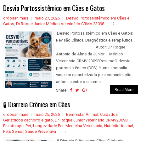
Desvio Portossistêmico em Cães e Gatos
drdosanimais
maio 27, 2026
Desvio Portossistêmico em Cães e
Gatos
,
Dr.Roque Junior Médico Veterinário CRMV 23098
Desvio Portossistêmico em Cães e Gatos:
Revisão Clínica, Diagnóstica e Terapêutica
Autor: Dr. Roque
Antonio de Almeida Junior – Médico
Veterinário CRMV 23098ResumoO desvio
portossistêmico (DPS) é uma anomalia
vascular caracterizada pela comunicação
anômala entre o sistema...
Read More
Share:
🧪 Diarreia Crônica em Cães
drdosanimais
maio 25, 2026
Bem-Estar Animal
,
Cuidados
Geriátricos cachorro e gato
,
Dr. Roque Junior veterinário CRMV23098
,
Fisioterapia Pet
,
Longevidade Pet
,
Medicina Veterinária
,
Nutrição Animal
,
Pets Sênior
,
Saúde Preventiva
🧪 Diarreia Crônica em Cães: Etiologia,