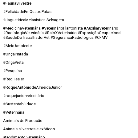
#FaunaSilvestre
#FelicidadeEmQuatroPatas
#JaguatiricaMelanística Selvagem
#MedicinaVeterinária #VeterinárioPlantonista #AuxiliarVeterinário
#RadiologiaVeterinária #RaioXVeterinário #ExposiçãoOcupacional
#SaúdeDoTrabalhadorVet #SegurançaRadiológica #CFMV
#MeioAmbiente
#OnçaPintada
#OnçaPreta
#Pesquisa
#RedHeeler
#RoqueAntôniodeAlmeidaJunior
#roquejuniorveterinário
#Sustentabilidade
#Veterinária
Amimais de Produção
Animais silvestres e exóticos
atendimento veterinário