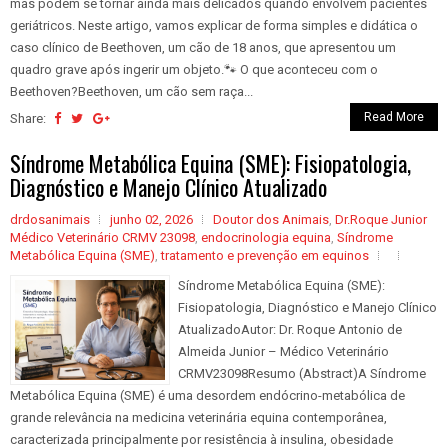
mas podem se tornar ainda mais delicados quando envolvem pacientes
geriátricos. Neste artigo, vamos explicar de forma simples e didática o
caso clínico de Beethoven, um cão de 18 anos, que apresentou um
quadro grave após ingerir um objeto.🐾 O que aconteceu com o
Beethoven?Beethoven, um cão sem raça...
Read More
Share:
Síndrome Metabólica Equina (SME): Fisiopatologia,
Diagnóstico e Manejo Clínico Atualizado
drdosanimais
junho 02, 2026
Doutor dos Animais
,
Dr.Roque Junior
Médico Veterinário CRMV 23098
,
endocrinologia equina
,
Síndrome
Metabólica Equina (SME)
,
tratamento e prevenção em equinos
Síndrome Metabólica Equina (SME):
Fisiopatologia, Diagnóstico e Manejo Clínico
AtualizadoAutor: Dr. Roque Antonio de
Almeida Junior – Médico Veterinário
CRMV23098Resumo (Abstract)A Síndrome
Metabólica Equina (SME) é uma desordem endócrino-metabólica de
grande relevância na medicina veterinária equina contemporânea,
caracterizada principalmente por resistência à insulina, obesidade