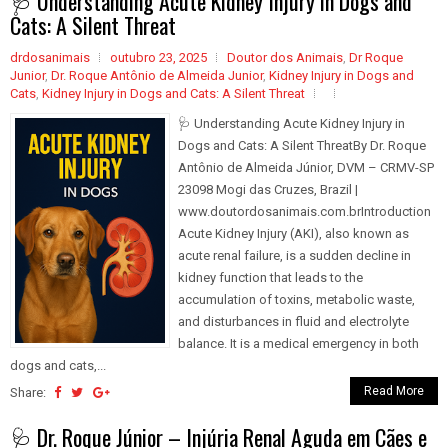
🩺 Understanding Acute Kidney Injury in Dogs and
Cats: A Silent Threat
drdosanimais
outubro 23, 2025
Doutor dos Animais
,
Dr Roque
Junior
,
Dr. Roque Antônio de Almeida Junior
,
Kidney Injury in Dogs and
Cats
,
Kidney Injury in Dogs and Cats: A Silent Threat
🩺 Understanding Acute Kidney Injury in
Dogs and Cats: A Silent ThreatBy Dr. Roque
Antônio de Almeida Júnior, DVM – CRMV-SP
23098 Mogi das Cruzes, Brazil |
www.doutordosanimais.com.brIntroduction
Acute Kidney Injury (AKI), also known as
acute renal failure, is a sudden decline in
kidney function that leads to the
accumulation of toxins, metabolic waste,
and disturbances in fluid and electrolyte
balance. It is a medical emergency in both
dogs and cats,...
Read More
Share:
🩺 Dr. Roque Júnior – Injúria Renal Aguda em Cães e