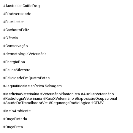
#AustralianCattleDog
#Biodiversidade
#BlueHeeler
#CachorroFeliz
#Ciência
#Conservação
#dermatologiaVeterinária
#EnergiaBoa
#FaunaSilvestre
#FelicidadeEmQuatroPatas
#JaguatiricaMelanística Selvagem
#MedicinaVeterinária #VeterinárioPlantonista #AuxiliarVeterinário
#RadiologiaVeterinária #RaioXVeterinário #ExposiçãoOcupacional
#SaúdeDoTrabalhadorVet #SegurançaRadiológica #CFMV
#MeioAmbiente
#OnçaPintada
#OnçaPreta