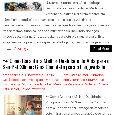
🧪 Diarreia Crônica em Cães: Etiologia,
Diagnóstico e Tratamento na Medicina
VeterináriaResumoA diarreia crônica em
cães é uma condição frequente na prática clínica veterinária,
caracterizada por fezes amolecidas ou líquidas com duração superior a
três semanas. Suas causas são multifatoriais, incluindo doenças
infecciosas, inflamatórias, parasitárias e distúrbios nutricionais. Este
artigo revisa os principais aspectos etiológicos, métodos diagnósticos...
Read More
Share:
🐾 Como Garantir a Melhor Qualidade de Vida para o
Seu Pet Sênior: Guia Completo para a Longevidade
drdosanimais
novembro 19, 2025
Bem-Estar Animal
,
Cuidados
Geriátricos cachorro e gato
,
Dr. Roque Junior veterinário CRMV23098
,
Fisioterapia Pet
,
Longevidade Pet
,
Medicina Veterinária
,
Nutrição Animal
,
Pets Sênior
,
Saúde Preventiva
🐾 Como Garantir a Melhor Qualidade de
Vida para o Seu Pet Sênior: Guia Completo
para a LongevidadeO avanço da medicina
veterinária transformou a relação que temos