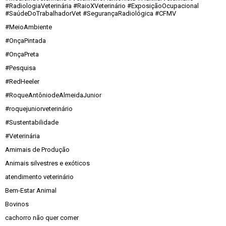
#RadiologiaVeterinária #RaioXVeterinário #ExposiçãoOcupacional
#SaúdeDoTrabalhadorVet #SegurançaRadiológica #CFMV
#MeioAmbiente
#OnçaPintada
#OnçaPreta
#Pesquisa
#RedHeeler
#RoqueAntôniodeAlmeidaJunior
#roquejuniorveterinário
#Sustentabilidade
#Veterinária
Amimais de Produção
Animais silvestres e exóticos
atendimento veterinário
Bem-Estar Animal
Bovinos
cachorro não quer comer