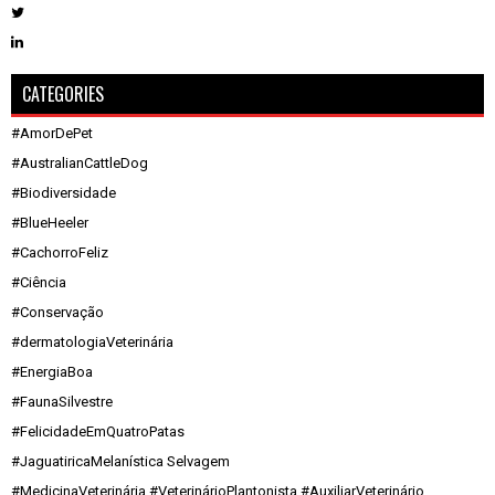
CATEGORIES
#AmorDePet
#AustralianCattleDog
#Biodiversidade
#BlueHeeler
#CachorroFeliz
#Ciência
#Conservação
#dermatologiaVeterinária
#EnergiaBoa
#FaunaSilvestre
#FelicidadeEmQuatroPatas
#JaguatiricaMelanística Selvagem
#MedicinaVeterinária #VeterinárioPlantonista #AuxiliarVeterinário