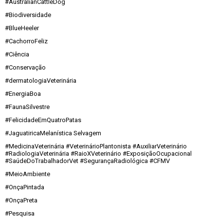
#AustralianCattleDog
#Biodiversidade
#BlueHeeler
#CachorroFeliz
#Ciência
#Conservação
#dermatologiaVeterinária
#EnergiaBoa
#FaunaSilvestre
#FelicidadeEmQuatroPatas
#JaguatiricaMelanística Selvagem
#MedicinaVeterinária #VeterinárioPlantonista #AuxiliarVeterinário
#RadiologiaVeterinária #RaioXVeterinário #ExposiçãoOcupacional
#SaúdeDoTrabalhadorVet #SegurançaRadiológica #CFMV
#MeioAmbiente
#OnçaPintada
#OnçaPreta
#Pesquisa