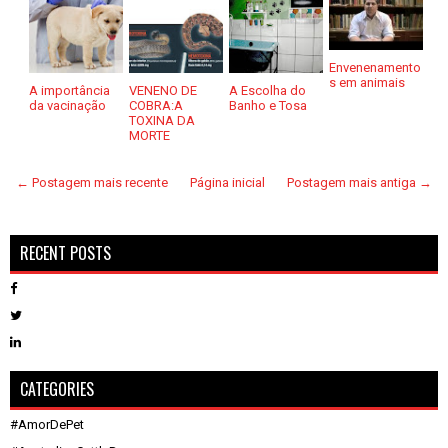
Envenenamento
s em animais
A importância
VENENO DE
A Escolha do
da vacinação
COBRA:A
Banho e Tosa
TOXINA DA
MORTE
← Postagem mais recente
Página inicial
Postagem mais antiga →
RECENT POSTS
CATEGORIES
#AmorDePet